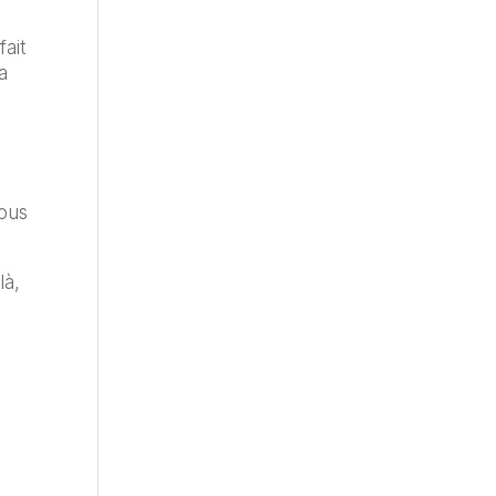
fait
a
.
sous
là,