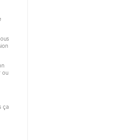
e
nous
sion
on
r ou
s ça